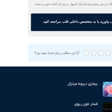
گه دردش بیشترشدبایدیک امپول بزنیم که لخته خون ردبشه
بیاورید یا به متخصص داخلی قلب مراجعه کنید.
آیا این مطلب برای شما مفید بود؟
بیماری دریچه میترال
فشار خون ریوی