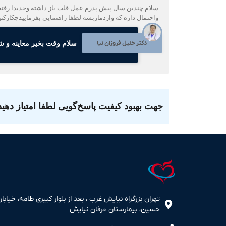
سلام چندین سال پیش پدرم عمل قلب باز داشته وجدیدا رفت
واحتمال داره که واردمازبشه لطفا راهنمایی بفرماییدچکارکن
دکتر خلیل فروزان نیا
سلام وقت بخیر معاینه و ش
جهت بهبود کیفیت پاسخ‌گویی لطفا امتیاز دهید
تهران بزرگراه نیایش غرب ، بعد از بلوار کبیری طامه، خیابان
حسین، بیمارستان عرفان نیایش