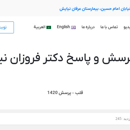
 خیابان امام حسین، بیمارستان عرفان نیایش
نوب
دیو
تماس با ما
درباره ما
English
العربية
رسش و پاسخ دکتر فروزان نیا
قلب – پرسش 1420
ید: 245