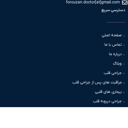
forouzan.doctor[at]gmail.c
سی سریع
حه اصلی
س با ما
اره ما
اگ
حی قلب
قبت های پس از جراحی قلب
اری های قلبی
حی دریچه قلب