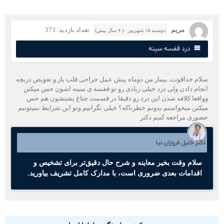
مریم
تعداد بازدید: 373
دوشنبه ۱۵ شهریور ۰( 4 سال پیش)
درد قفسه سینه
لام خداقوت، بیمار من دوماه پیش عمل جراحی قلب باز و تعویض دریچه
نجام دادن ولی درد خیلی زیادی رو تو قفسه ی سینه اشون حس میکنن
واقعا کلافه شدن این درد رو دقیقا در قسمت جناغ پشتشون هم حس
یکنن میخواستم بدونم خطرناکه؟ خیلی نگرانیم وتو این شرایط نمیتونیم
ضوری مراجعه کنیم دکتر
کتر خلیل فروزان نیا
سلام وقت بخیر معاینه و شرح حال دقیق‌تر برای تشخیص و
اقدامات بعدی ضروری است، با مدارک کامل تشریف بیاورید.