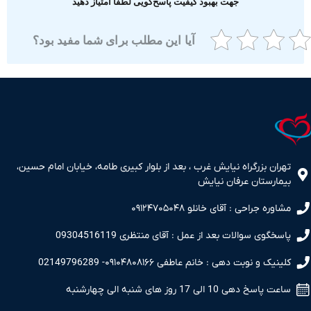
جهت بهبود کیفیت پاسخ‌گویی لطفا امتیاز دهید
آیا این مطلب برای شما مفید بود؟
ران بزرگراه نیایش غرب ، بعد از بلوار کبیری طامه، خیابان امام حسین،
مارستان عرفان نیایش
اوره جراحی : آقای خانلو ۰۹۱۲۴۷۰۵۰۴۸
سخگوی سوالات بعد از عمل : آقای منتظری 09304516119
نیک و نوبت دهی : خانم عاطفی ۰۹۱۰۴۸۰۸۱۶۶- 02149796289
 پاسخ دهی 10 الی 17 روز های شنبه الی چهارشنبه