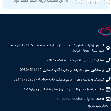
آیا این مطلب برای شما مفید بود؟
ران بزرگراه نیایش غرب ، بعد از بلوار کبیری طامه، خیابان امام حسین،
مارستان عرفان نیایش
اوره جراحی : آقای خانلو ۰۹۱۲۴۷۰۵۰۴۸
سخگوی سوالات بعد از عمل : آقای منتظری 09304516119
نیک و نوبت دهی : خانم عاطفی ۰۹۱۰۴۸۰۸۱۶۶- 02149796289
 پاسخ دهی 10 الی 17 روز های شنبه الی چهارشنبه
forouzan.doctor[at]gmail.c
سی سریع