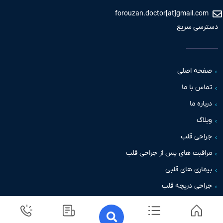
forouzan.doctor[at]gmail.c
سی سریع
حه اصلی
س با ما
اره ما
اگ
حی قلب
قبت های پس از جراحی قلب
اری های قلبی
حی دریچه قلب