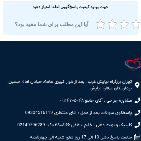
جهت بهبود کیفیت پاسخ‌گویی لطفا امتیاز دهید
آیا این مطلب برای شما مفید بود؟
ران بزرگراه نیایش غرب ، بعد از بلوار کبیری طامه، خیابان امام حسین،
مارستان عرفان نیایش
اوره جراحی : آقای خانلو ۰۹۱۲۴۷۰۵۰۴۸
سخگوی سوالات بعد از عمل : آقای منتظری 09304516119
نیک و نوبت دهی : خانم عاطفی ۰۹۱۰۴۸۰۸۱۶۶- 02149796289
 پاسخ دهی 10 الی 17 روز های شنبه الی چهارشنبه