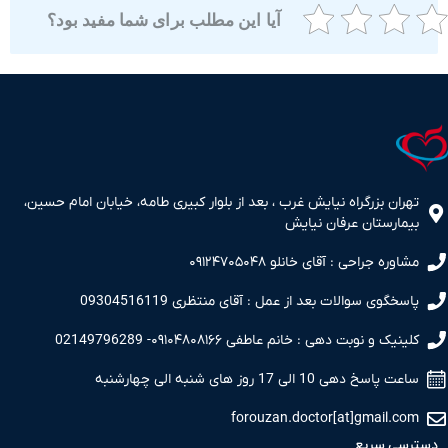
آیا این مطلب برای شما مفید بود؟
ران بزرگراه نیایش غرب ، بعد از بلوار کبیری طامه، خیابان امام حسین،
مارستان عرفان نیایش
اوره جراحی : آقای خانلو ۰۹۱۲۴۷۰۵۰۴۸
سخگوی سوالات بعد از عمل : آقای منتظری 09304516119
نیک و نوبت دهی : خانم عاطفی ۰۹۱۰۴۸۰۸۱۶۶- 02149796289
 پاسخ دهی 10 الی 17 روز های شنبه الی چهارشنبه
forouzan.doctor[at]gmail.c
سی سریع