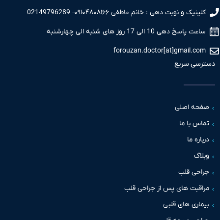
نیک و نوبت دهی : خانم عاطفی ۰۹۱۰۴۸۰۸۱۶۶- 02149796289
 پاسخ دهی 10 الی 17 روز های شنبه الی چهارشنبه
forouzan.doctor[at]gmail.c
سی سریع
حه اصلی
س با ما
اره ما
اگ
حی قلب
قبت های پس از جراحی قلب
اری های قلبی