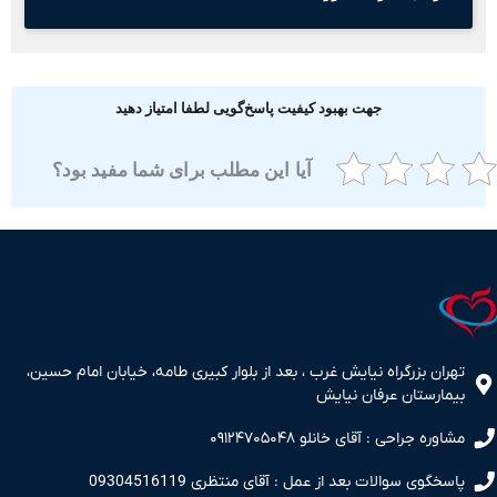
جهت بهبود کیفیت پاسخ‌گویی لطفا امتیاز دهید
آیا این مطلب برای شما مفید بود؟
ران بزرگراه نیایش غرب ، بعد از بلوار کبیری طامه، خیابان امام حسین،
مارستان عرفان نیایش
اوره جراحی : آقای خانلو ۰۹۱۲۴۷۰۵۰۴۸
سخگوی سوالات بعد از عمل : آقای منتظری 09304516119