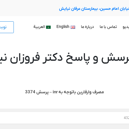
 خیابان امام حسین، بیمارستان عرفان نیایش
نوب
دیو
تماس با ما
درباره ما
English
العربية
رسش و پاسخ دکتر فروزان نیا
مصرف وارفارین باتوجه به inr – پرسش 3374