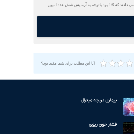
باسلام ووقت بخیر آقای دکتر همونطور که گفته بودید برای دردقفسه سینه به پزشک متخصص قلب مراجعه کردم ایشون برای من دستور inrاورژانسی دادند که 1/9 بود باتوجه به آزمایش شش عدد امپول
آیا این مطلب برای شما مفید بود؟
بیماری دریچه میترال
فشار خون ریوی