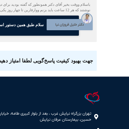
نوشتند که هر 12 ساعت باید بزنم ووارفارین تا چهار روز یکی ونصفی ایشون گفتند برای امپول هاباشما مشورت کنم ممنون از لطفتتون
دکتر خلیل فروزان نیا
سلام طبق همین دستور استفاده شود و ۵ رو
جهت بهبود کیفیت پاسخ‌گویی لطفا امتیاز دهید
تهران بزرگراه نیایش غرب ، بعد از بلوار کبیری طامه، خیابان
حسین، بیمارستان عرفان نیایش