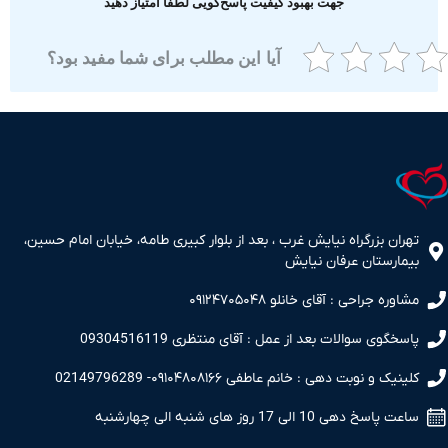
جهت بهبود کیفیت پاسخ‌گویی لطفا امتیاز دهید
آیا این مطلب برای شما مفید بود؟
ران بزرگراه نیایش غرب ، بعد از بلوار کبیری طامه، خیابان امام حسین،
مارستان عرفان نیایش
اوره جراحی : آقای خانلو ۰۹۱۲۴۷۰۵۰۴۸
سخگوی سوالات بعد از عمل : آقای منتظری 09304516119
نیک و نوبت دهی : خانم عاطفی ۰۹۱۰۴۸۰۸۱۶۶- 02149796289
 پاسخ دهی 10 الی 17 روز های شنبه الی چهارشنبه