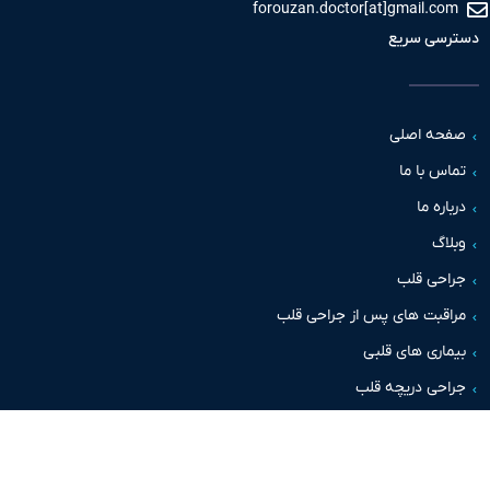
forouzan.doctor[at]gmail.c
سی سریع
حه اصلی
س با ما
اره ما
اگ
حی قلب
قبت های پس از جراحی قلب
اری های قلبی
حی دریچه قلب