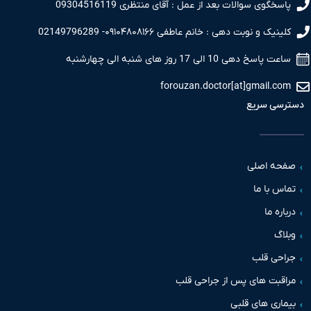
سخگوی سوالات بعد از عمل : آقای منتظری 09304516119
نیک و نوبت دهی : خانم عاطفی ۰۹۱۰۴۸۰۸۱۶۶- 02149796289
 پاسخ دهی 10 الی 17 روز های شنبه الی چهارشنبه
forouzan.doctor[at]gmail.c
سی سریع
حه اصلی
س با ما
اره ما
اگ
حی قلب
قبت های پس از جراحی قلب
اری های قلبی