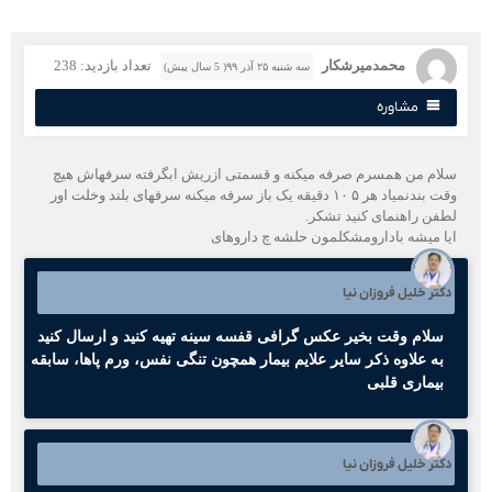
محمدمیرشکار
تعداد بازدید: 238
سه شنبه ۲۵ آذر ۹۹( 5 سال پیش)
مشاوره
لام من همسرم صرفه میکنه و قسمتی ازریش ابگرفته سرفهاش هیچ
وقت بندنمیاد هر ۵ ۱۰ دقیقه یک باز سرفه میکنه سرفهای بلند وخلت اور
طفن راهنمای کنید تشکر.
یا میشه بادارومشکلمون حلشه چ داروهای
کتر خلیل فروزان نیا
سلام وقت بخیر عکس گرافی قفسه سینه تهیه کنید و ارسال کنید
به علاوه ذکر سایر علایم بیمار همچون تنگی نفس، ورم پاها، سابقه
بیماری قلبی
کتر خلیل فروزان نیا