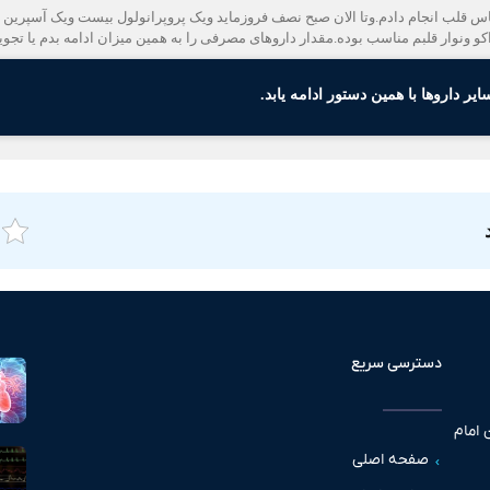
 قلب انجام دادم.وتا الان صبح نصف فروزماید ویک پروپرانولول بیست ویک آسپری
 ونوار قلبم مناسب بوده.مقدار داروهای مصرفی را به همین میزان ادامه بدم یا تجویز
 داروها با همین دستور ادامه یابد.
دسترسی سریع
 امام
صفحه اصلی