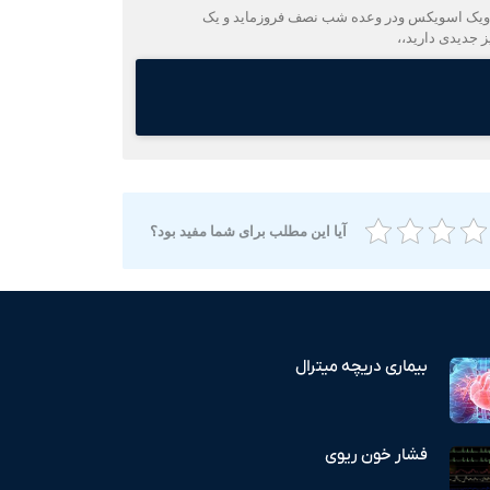
ن ویک اسویکس ودر وعده شب نصف فروزماید و یک
 جدیدی دارید،،
آیا این مطلب برای شما مفید بود؟
بیماری دریچه میترال
فشار خون ریوی