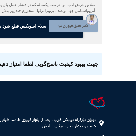
سلام وعرض ادب.من درست یکساله که درافشار عمل بای پاس
آتروواستاتین چهل ونصف پروپرانولول میخورم.چندروز پیش اکو
دکتر خلیل فروزان نیا
سلام اسویکس قطع شود سایر
جهت بهبود کیفیت پاسخ‌گویی لطفا امتیاز دهید
تهران بزرگراه نیایش غرب ، بعد از بلوار کبیری طامه، خیابان
حسین، بیمارستان عرفان نیایش