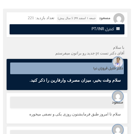
مسعود
تعداد بازدید: 221
جمعه ۱ اسفند ۹۹( 5 سال پیش)
کنترل PT/INR
ا سلام
ی دکتر تست pt جدید رو براتون میفرستم
کتر خلیل فروزان نیا
سلام وقت بخیر، میزان مصرف وارفارین را ذکر کنید.
سعود
سلام تا امروز طبق فرمایشتون روزی یکی و نصفی میخوره