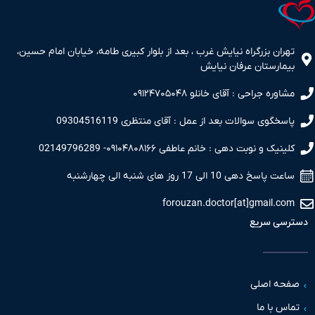
ران بزرگراه نیایش غرب ، بعد از بلوار کبیری طامه، خیابان امام حسین،
مارستان عرفان نیایش
اوره جراحی : آقای خانلو ۰۹۱۲۴۷۰۵۰۴۸
سخگوی سوالات بعد از عمل : آقای منتظری 09304516119
نیک و نوبت دهی : خانم عاطفی ۰۹۱۰۴۸۰۸۱۶۶- 02149796289
 پاسخ دهی 10 الی 17 روز های شنبه الی چهارشنبه
forouzan.doctor[at]gmail.c
سی سریع
حه اصلی
س با ما