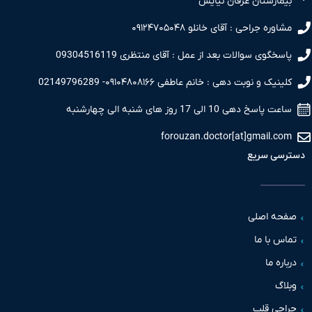
مارستان عرفان نیایش
اوره جراحی : آقای خانلو ۰۹۱۲۴۷۰۵۰۴۸
سخگوی سوالات بعد از عمل : آقای منتظری 09304516119
نیک و نوبت دهی : خانم عاطفی ۰۹۱۰۴۸۰۸۱۶۶- 02149796289
 پاسخ دهی 10 الی 17 روز های شنبه الی چهارشنبه
forouzan.doctor[at]gmail.c
سی سریع
حه اصلی
س با ما
اره ما
اگ
حی قلب