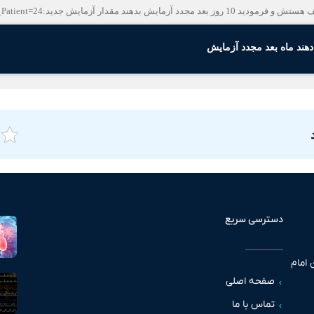
ر آزمایش جدید:PT_Patient=24 وlNR=2.7
دهند ماه بعد مجدد آزمایش
دسترسی سریع
 امام
صفحه اصلی
تماس با ما