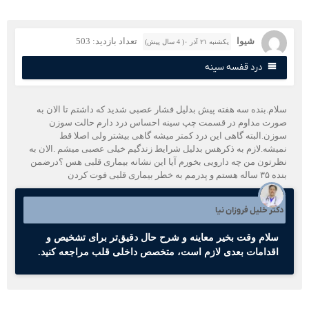
شیوا
تعداد بازدید: 503
یکشنبه ۲۱ آذر ۰( 4 سال پیش)
درد قفسه سینه
لام.بنده سه هفته پیش بدلیل فشار عصبی شدید که داشتم تا الان به
ورت مداوم در قسمت چپ سینه احساس درد دارم حالت سوزن
وزن.البته گاهی این درد کمتر میشه گاهی بیشتر ولی اصلا قط
میشه.لازم به ذکرهس بدلیل شرایط زندگیم خیلی عصبی میشم .الان به
ظرتون من چه دارویی بخورم آیا این نشانه بیماری قلبی هس ؟درضمن
ه هستم و پدرمم به خطر بیماری قلبی فوت کردن
کتر خلیل فروزان نیا
سلام وقت بخیر معاینه و شرح حال دقیق‌تر برای تشخیص و
اقدامات بعدی لازم است، متخصص داخلی قلب مراجعه کنید.