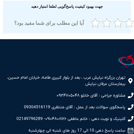
جهت بهبود کیفیت پاسخ‌گویی لطفا امتیاز دهید
آیا این مطلب برای شما مفید بود؟
ران بزرگراه نیایش غرب ، بعد از بلوار کبیری طامه، خیابان امام حسین،
مارستان عرفان نیایش
اوره جراحی : آقای خانلو ۰۹۱۲۴۷۰۵۰۴۸
سخگوی سوالات بعد از عمل : آقای منتظری 09304516119
نیک و نوبت دهی : خانم عاطفی ۰۹۱۰۴۸۰۸۱۶۶- 02149796289
 پاسخ دهی 10 الی 17 روز های شنبه الی چهارشنبه