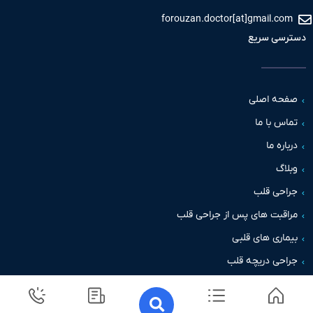
forouzan.doctor[at]gmail.c
سی سریع
حه اصلی
س با ما
اره ما
اگ
حی قلب
قبت های پس از جراحی قلب
اری های قلبی
حی دریچه قلب