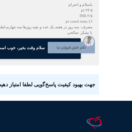
باسلام و احترام
pt:۲۳.۵
INR:۲/۵
pt contrl time;13
مصرف: سه روز در هفته یک عدد و بقیه روزها سه چهارم،لطف
با تشکر: صالحی
دکتر خلیل فروزان نیا
سلام وقت بخیر، خوب است، 
جهت بهبود کیفیت پاسخ‌گویی لطفا امتیاز دهید