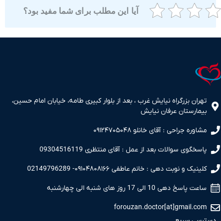
آیا این مطلب برای شما مفید بود؟
ران بزرگراه نیایش غرب ، بعد از بلوار کبیری طامه، خیابان امام حسین،
مارستان عرفان نیایش
اوره جراحی : آقای خانلو ۰۹۱۲۴۷۰۵۰۴۸
سخگوی سوالات بعد از عمل : آقای منتظری 09304516119
نیک و نوبت دهی : خانم عاطفی ۰۹۱۰۴۸۰۸۱۶۶- 02149796289
 پاسخ دهی 10 الی 17 روز های شنبه الی چهارشنبه
forouzan.doctor[at]gmail.c
سی سریع