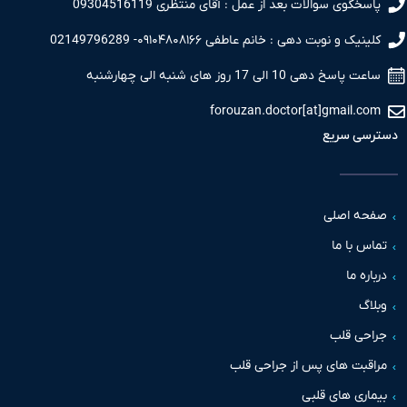
سخگوی سوالات بعد از عمل : آقای منتظری 09304516119
نیک و نوبت دهی : خانم عاطفی ۰۹۱۰۴۸۰۸۱۶۶- 02149796289
 پاسخ دهی 10 الی 17 روز های شنبه الی چهارشنبه
forouzan.doctor[at]gmail.c
سی سریع
حه اصلی
س با ما
اره ما
اگ
حی قلب
قبت های پس از جراحی قلب
اری های قلبی