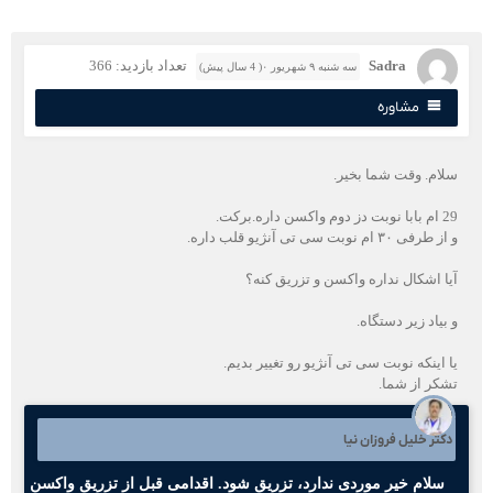
Sadra
تعداد بازدید: 366
سه شنبه ۹ شهریور ۰( 4 سال پیش)
مشاوره
لام. وقت شما بخیر.
ت دز دوم واکسن داره.برکت.
 طرفی ۳۰ ام نوبت سی تی آنژیو قلب داره.
یا اشکال نداره واکسن و تزریق کنه؟
 بیاد زیر دستگاه.
ا اینکه نوبت سی تی آنژیو رو تغییر بدیم.
شکر از شما.
کتر خلیل فروزان نیا
سلام خیر موردی ندارد، تزریق شود. اقدامی قبل از تزریق واکسن