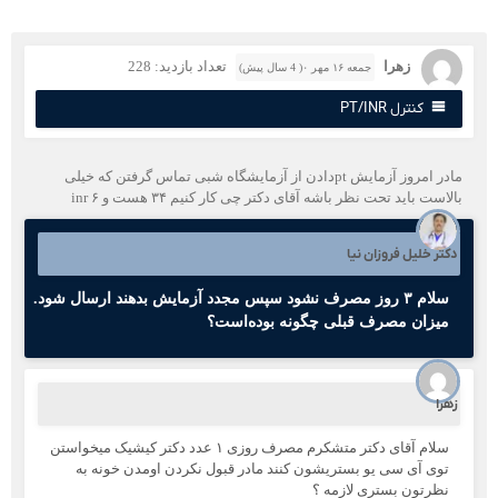
زهرا
تعداد بازدید: 228
جمعه ۱۶ مهر ۰( 4 سال پیش)
کنترل PT/INR
مادر امروز آزمایش ptدادن از آزمایشگاه شبی تماس گرفتن که خیلی
لاست باید تحت نظر باشه آقای دکتر چی کار کنیم ۳۴ هست و inr ۶
کتر خلیل فروزان نیا
سلام ۳ روز مصرف نشود سپس مجدد آزمایش بدهند ارسال شود.
میزان مصرف قبلی چگونه بوده‌است؟
هرا
سلام آقای دکتر متشکرم مصرف روزی ۱ عدد دکتر کیشیک میخواستن
توی آی سی یو بستریشون کنند مادر قبول نکردن اومدن خونه به
نظرتون بستری لازمه ؟