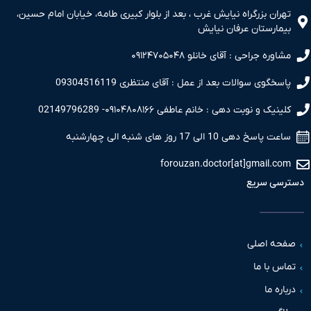
ران بزرگراه نیایش غرب ، بعد از بلوار کبیری طامه، خیابان امام حسین،
مارستان عرفان نیایش
اوره جراحی : آقای خانلو ۰۹۱۲۴۷۰۵۰۴۸
سخگوی سوالات بعد از عمل : آقای منتظری 09304516119
نیک و نوبت دهی : خانم عاطفی ۰۹۱۰۴۸۰۸۱۶۶- 02149796289
 پاسخ دهی 10 الی 17 روز های شنبه الی چهارشنبه
forouzan.doctor[at]gmail.c
سی سریع
حه اصلی
س با ما
اره ما