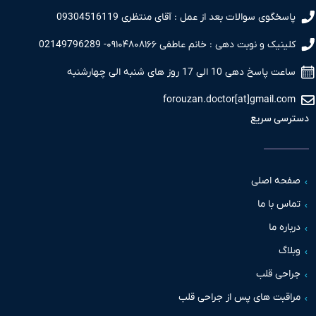
سخگوی سوالات بعد از عمل : آقای منتظری 09304516119
نیک و نوبت دهی : خانم عاطفی ۰۹۱۰۴۸۰۸۱۶۶- 02149796289
 پاسخ دهی 10 الی 17 روز های شنبه الی چهارشنبه
forouzan.doctor[at]gmail.c
سی سریع
حه اصلی
س با ما
اره ما
اگ
حی قلب
قبت های پس از جراحی قلب