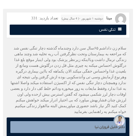
مینا
تعداد بازدید: 331
دوشنبه ۱ شهریور ۰( 4 سال پیش)
تنگی نفس
سلام زن داداشم ۶۵سال سن دارد وچندماه گذشته دچار تنگی نفس شد
ه مراحعه به بیمارستان وتحت نظرگرفتن آب ریه تخلیه شد وچند ماهی
ندگی ترمال داشت وبااینکه زیرنظر پزشک بود ولی اینبار موقع بلع غذا
رگلوش احساس میکنه یه چیزی مثل قل زدن درگلوش هست ومانع از
لعیدن غذا واحساس خفگی میکند الان یکماهه که بااین بیماری درگیره
هرنوع آزمایش وسی تی وآتدسکوپی بوده ازش گرفتن ولی نتیجه ای
دارد وهمچنان دچار تنگی نفس که از اکسیژن استفاده میکند واصلا اشتها
ه غذا ندارد وفقط مایعات به زور میخوره ودائم خلط کف دار دارد و بعضی
وقات دچار لرز شکمی میشود که گفتن استرس بیش ازحده ولی اون
رزش چنان فشاربهش میاورد که بی اختیار ادرار میکند خواهش میکنم
مک کنید اگر نیاز باشد حضوری میاوریمش البته مااهواز زندگی میکنیم
واه میکنم یه راهنمایی بفرمایید
کتر خلیل فروزان نیا