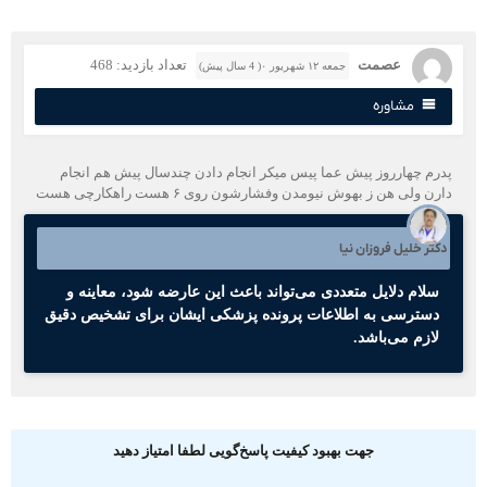
عصمت
تعداد بازدید: 468
جمعه ۱۲ شهریور ۰( 4 سال پیش)
مشاوره
درم چهارروز پیش عما پیس میکر انجام دادن چندسال پیش هم انجام
رن ولی هن ز بهوش نیومدن وفشارشون روی ۶ هست راهکارچی هست
کتر خلیل فروزان نیا
سلام دلایل متعددی می‌تواند باعث این عارضه شود، معاینه و
دسترسی به اطلاعات پرونده پزشکی ایشان برای تشخیص دقیق
لازم می‌باشد.
جهت بهبود کیفیت پاسخ‌گویی لطفا امتیاز دهید