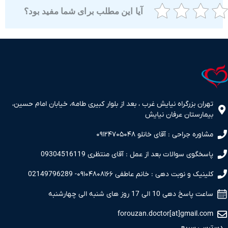
آیا این مطلب برای شما مفید بود؟
ران بزرگراه نیایش غرب ، بعد از بلوار کبیری طامه، خیابان امام حسین،
مارستان عرفان نیایش
اوره جراحی : آقای خانلو ۰۹۱۲۴۷۰۵۰۴۸
سخگوی سوالات بعد از عمل : آقای منتظری 09304516119
نیک و نوبت دهی : خانم عاطفی ۰۹۱۰۴۸۰۸۱۶۶- 02149796289
 پاسخ دهی 10 الی 17 روز های شنبه الی چهارشنبه
forouzan.doctor[at]gmail.c
سی سریع