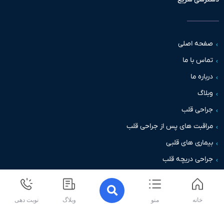
حه اصلی
س با ما
اره ما
اگ
حی قلب
قبت های پس از جراحی قلب
اری های قلبی
حی دریچه قلب
خانه
منو
وبلاگ
نوبت دهی