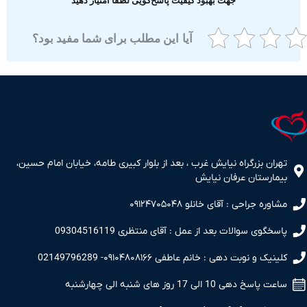
جهت بهبود کیفیت پاسخ‌گویی لطفا امتیاز دهید
آیا این مطلب برای شما مفید بود؟
ران بزرگراه نیایش غرب ، بعد از بلوار کبیری طامه، خیابان امام حسین،
مارستان عرفان نیایش
اوره جراحی : آقای خانلو ۰۹۱۲۴۷۰۵۰۴۸
سخگوی سوالات بعد از عمل : آقای منتظری 09304516119
نیک و نوبت دهی : خانم عاطفی ۰۹۱۰۴۸۰۸۱۶۶- 02149796289
 پاسخ دهی 10 الی 17 روز های شنبه الی چهارشنبه