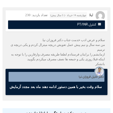
لیلا
تعداد بازدید: 230
چهارشنبه ۱۹ خرداد ۰( 5 سال پیش)
کنترل PT/INR
لام و عرض ادب خدمت جناب دکتر فروزان نیا.
ن سه سال و نیم پیش عمل تعویض دریچه میترال کردم و یکی دریچه ی
رمیم
زمایشم را برایتان فرستادم لطفا طریقه مصرف وارفارین را با توجه به
ینکه قبلا روزی یکی و جمعه ها نصف مصرف میکردم بگویید
اتشکر
کتر خلیل فروزان نیا
سلام وقت بخیر با همین دستور ادامه دهند ماه بعد مجدد آزمایش