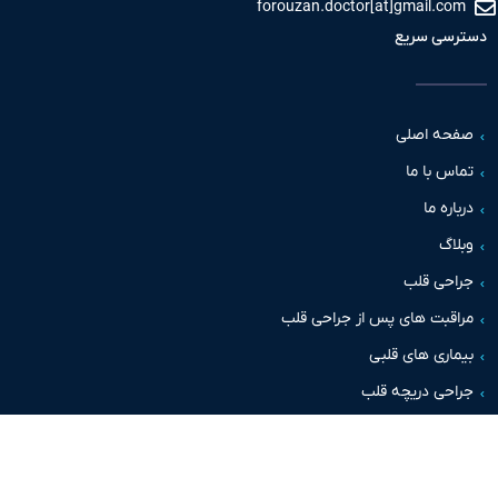
forouzan.doctor[at]gmail.c
سی سریع
حه اصلی
س با ما
اره ما
اگ
حی قلب
قبت های پس از جراحی قلب
اری های قلبی
حی دریچه قلب