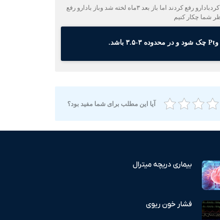
سلام خانم من درسال ۸۷عمل دریچه سلتی شدتا ۹۸خوب بوددر۹۸بازعمل شدوفلزیگذاشتند اما بعد ۲ماه لخته کردکه باز عمل شد باز بعد ۳ماه لخته کردبادارو رفع کردند اما باز بعد ۳ماه لخته شد وباز بادارو رفع
آیا این مطلب برای شما مفید بود؟
بیماری دریچه میترال
فشار خون ریوی