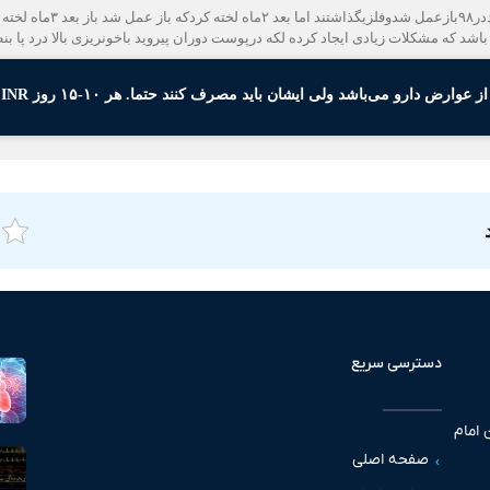
ی‌باشد ولی ایشان باید مصرف کنند حتما. هر ۱۰-۱۵ روز INR و‌Pt چک شود و در محدوده ۳-۳.۵ باشد.
دسترسی سریع
 امام
صفحه اصلی