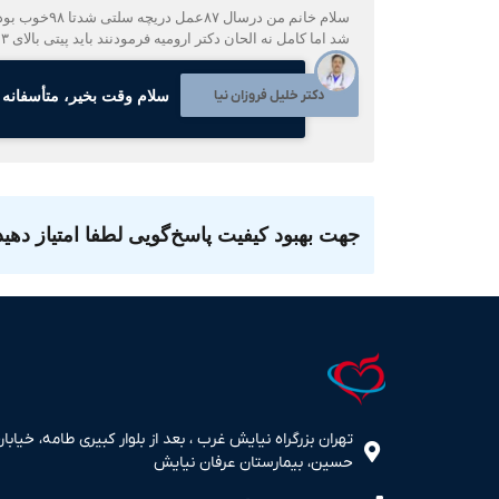
شد اما کامل نه الحان دکتر ارومیه فرمودنند باید پیتی بالای ۳ باشد که مشکلات زیادی ایجاد کرده لکه درپوست دوران پیروید باخونریزی بالا درد پا بنظر شما چکار کنیم
دکتر خلیل فروزان نیا
سلام وقت بخیر، متأسفانه از عوارض دارو م
جهت بهبود کیفیت پاسخ‌گویی لطفا امتیاز دهید
تهران بزرگراه نیایش غرب ، بعد از بلوار کبیری طامه، خیابان
حسین، بیمارستان عرفان نیایش