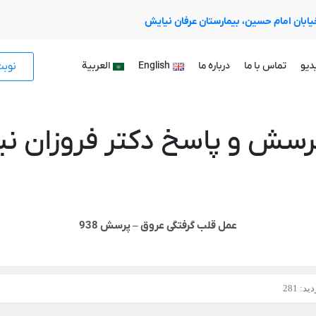
 خیابان امام حسین، بیمارستان عرفان نیایش
نوب
دیو
تماس با ما
درباره ما
English
العربية
رسش و پاسخ دکتر فروزان نیا
عمل قلب گرفتگی عروق – پرسش 938
د: 281