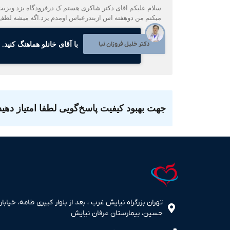
سلام علیکم اقای دکتر شاکری هستم ک درفرودگاه یزد ویزیت
میکنم من دوهفته اس ازبندرعباس اومدم یزد.اگه میشه لطف 
دکتر خلیل فروزان نیا
با آقای خانلو هماهنگ کنید. ۰۹۱۲۴۷۰۵۰۴۸ بیمارستان عرفان و رسول اکرم (دولتی) تهران هستم.
جهت بهبود کیفیت پاسخ‌گویی لطفا امتیاز دهید
تهران بزرگراه نیایش غرب ، بعد از بلوار کبیری طامه، خیابان
حسین، بیمارستان عرفان نیایش