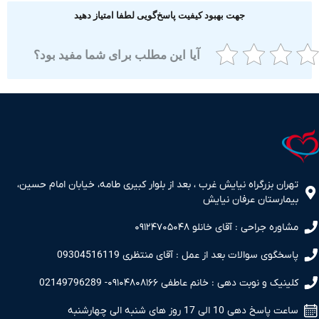
جهت بهبود کیفیت پاسخ‌گویی لطفا امتیاز دهید
آیا این مطلب برای شما مفید بود؟
ران بزرگراه نیایش غرب ، بعد از بلوار کبیری طامه، خیابان امام حسین،
مارستان عرفان نیایش
اوره جراحی : آقای خانلو ۰۹۱۲۴۷۰۵۰۴۸
سخگوی سوالات بعد از عمل : آقای منتظری 09304516119
نیک و نوبت دهی : خانم عاطفی ۰۹۱۰۴۸۰۸۱۶۶- 02149796289
 پاسخ دهی 10 الی 17 روز های شنبه الی چهارشنبه