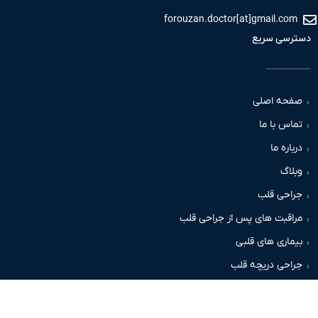
forouzan.doctor[at]gmail.c
سی سریع
حه اصلی
س با ما
اره ما
اگ
حی قلب
قبت های پس از جراحی قلب
اری های قلبی
حی دریچه قلب