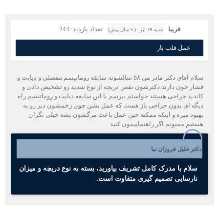
فریبا
تعداد بازدید: 244
شنبه ۱۹ تیر ۰( 5 سال پیش)
عمل قلب باز
سلام آقای دکتر مادر من ۵۸ سالشونه سابقه روماتیسم مفصلی و دیابت و
شار خون دارند دکترشون نقص دریچه از نوع شدید رو تشخیص دادن و
اندید جراحی هستند خواستم بپرسم با این سابقه دیابت و روماتیسم راه
یگه ای بدون جراحی باز هست که عمل بشن چون زخمشون دیر رو به
هبود میره و اینکه ممکنه حین عمل باعث مرگشون بشه خیلی نگران
ستبم ممنونم اگر راهنماییمون کنید
کتر خلیل فروزان نیا
سلام با مدرک کامل تشریف بیاورید، بسته به نوع دریچه و میزان
نارسایی تصمیم گیری متفاوت است.