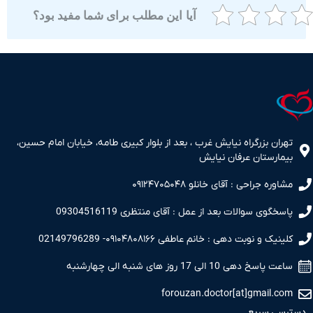
آیا این مطلب برای شما مفید بود؟
ران بزرگراه نیایش غرب ، بعد از بلوار کبیری طامه، خیابان امام حسین،
مارستان عرفان نیایش
اوره جراحی : آقای خانلو ۰۹۱۲۴۷۰۵۰۴۸
سخگوی سوالات بعد از عمل : آقای منتظری 09304516119
نیک و نوبت دهی : خانم عاطفی ۰۹۱۰۴۸۰۸۱۶۶- 02149796289
 پاسخ دهی 10 الی 17 روز های شنبه الی چهارشنبه
forouzan.doctor[at]gmail.c
سی سریع