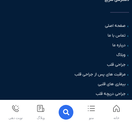
حه اصلی
س با ما
اره ما
اگ
حی قلب
قبت های پس از جراحی قلب
اری های قلبی
حی دریچه قلب
خانه
منو
وبلاگ
نوبت دهی