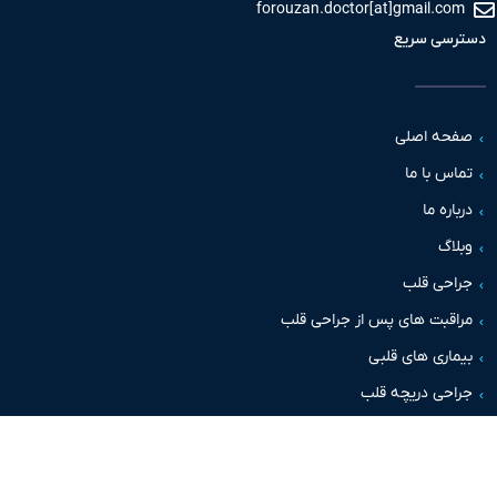
forouzan.doctor[at]gmail.c
سی سریع
حه اصلی
س با ما
اره ما
اگ
حی قلب
قبت های پس از جراحی قلب
اری های قلبی
حی دریچه قلب