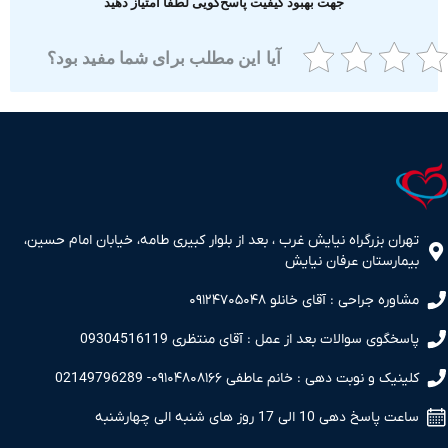
جهت بهبود کیفیت پاسخ‌گویی لطفا امتیاز دهید
آیا این مطلب برای شما مفید بود؟
ران بزرگراه نیایش غرب ، بعد از بلوار کبیری طامه، خیابان امام حسین،
مارستان عرفان نیایش
اوره جراحی : آقای خانلو ۰۹۱۲۴۷۰۵۰۴۸
سخگوی سوالات بعد از عمل : آقای منتظری 09304516119
نیک و نوبت دهی : خانم عاطفی ۰۹۱۰۴۸۰۸۱۶۶- 02149796289
 پاسخ دهی 10 الی 17 روز های شنبه الی چهارشنبه