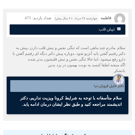
فاطمه
تعداد بازدید: 475
چهارشنبه ۲۷ مرداد ۰( 4 سال پیش)
تپش قلب
لام .مادرم چند ماهی است که تنگی نفس و تپش قلب دارن ،پیش یه
کتر رفتیم گفتن باید آنژیو شود ،دوباره پیش دکتر دیگه ای رفتیم گقتن با
ارو رفع میشود ،اما حالا تنگی نفس و تبش قلبشون بدتر شده
گه میشه لطفا کنسد یه نوبت بهمون در یزد بدین
اتشکر
کتر خلیل فروزان نیا
سلام متأسفانه با توجه به شرایط کرونا ویزیت نداریم، دکتر
اندیشمند مراجعه کنید و طبق نظر ایشان درمان ادامه یابد.