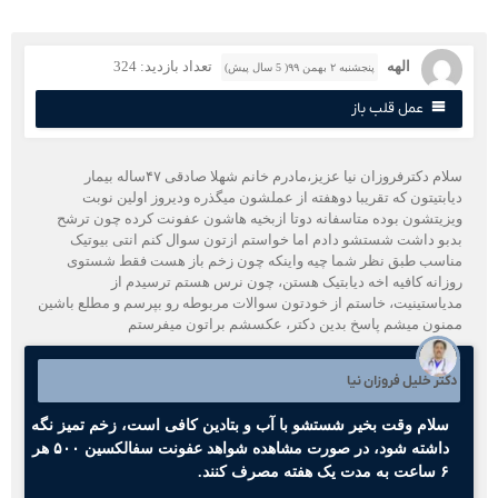
الهه
تعداد بازدید: 324
پنجشنبه ۲ بهمن ۹۹( 5 سال پیش)
عمل قلب باز
سلام دکترفروزان نیا عزیز،مادرم خانم شهلا صادقی ۴۷ساله بیمار
یابتیتون که تقریبا دوهفته از عملشون میگذره ودیروز اولین نوبت
یزیتشون بوده متاسفانه دوتا ازبخیه هاشون عفونت کرده چون ترشح
دبو داشت شستشو دادم اما خواستم ازتون سوال کنم انتی بیوتیک
ناسب طبق نظر شما چیه واینکه چون زخم باز هست فقط شستوی
وزانه کافیه اخه دیابتیک هستن، چون نرس هستم ترسیدم از
دیاستینیت، خاستم از خودتون سوالات مربوطه رو بپرسم و مطلع باشین
منون میشم پاسخ بدین دکتر، عکسشم براتون میفرستم
کتر خلیل فروزان نیا
سلام وقت بخیر شستشو با آب و بتادین کافی است، زخم تمیز نگه
داشته شود، در صورت مشاهده شواهد عفونت سفالکسین ۵۰۰ هر
۶ ساعت به مدت یک هفته مصرف کنند.