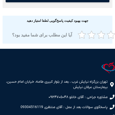
جهت بهبود کیفیت پاسخ‌گویی لطفا امتیاز دهید
آیا این مطلب برای شما مفید بود؟
ران بزرگراه نیایش غرب ، بعد از بلوار کبیری طامه، خیابان امام حسین،
مارستان عرفان نیایش
اوره جراحی : آقای خانلو ۰۹۱۲۴۷۰۵۰۴۸
سخگوی سوالات بعد از عمل : آقای منتظری 09304516119