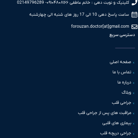
نیک و نوبت دهی : خانم عاطفی ۰۹۱۰۴۸۰۸۱۶۶- 02149796289
 پاسخ دهی 10 الی 17 روز های شنبه الی چهارشنبه
forouzan.doctor[at]gmail.c
سی سریع
حه اصلی
س با ما
اره ما
اگ
حی قلب
قبت های پس از جراحی قلب
اری های قلبی
حی دریچه قلب