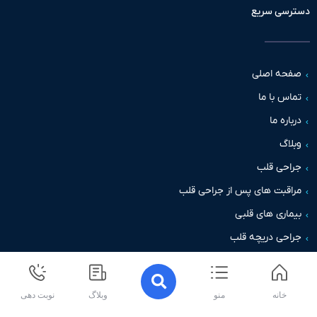
سی سریع
حه اصلی
س با ما
اره ما
اگ
حی قلب
قبت های پس از جراحی قلب
اری های قلبی
حی دریچه قلب
خانه
منو
وبلاگ
نوبت دهی