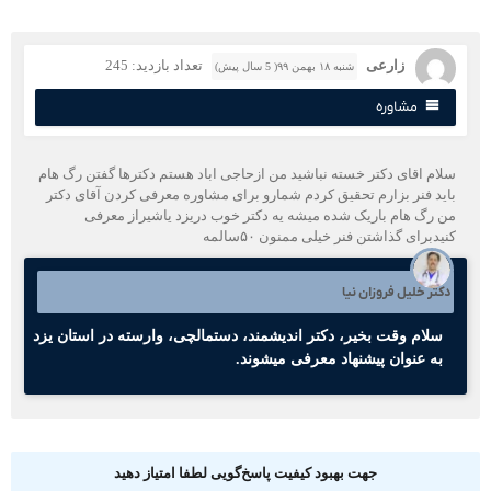
زارعی
تعداد بازدید: 245
شنبه ۱۸ بهمن ۹۹( 5 سال پیش)
مشاوره
لام اقای دکتر خسته نباشید من ازحاجی اباد هستم دکترها گفتن رگ هام
اید فنر بزارم تحقیق کردم شمارو برای مشاوره معرفی کردن آقای دکتر
ن رگ هام باریک شده میشه یه دکتر خوب دریزد یاشیراز معرفی
یدبرای گذاشتن فنر خیلی ممنون ۵۰سالمه
کتر خلیل فروزان نیا
سلام وقت بخیر، دکتر اندیشمند، دستمالچی، وارسته در استان یزد
به عنوان پیشنهاد معرفی میشوند.
جهت بهبود کیفیت پاسخ‌گویی لطفا امتیاز دهید