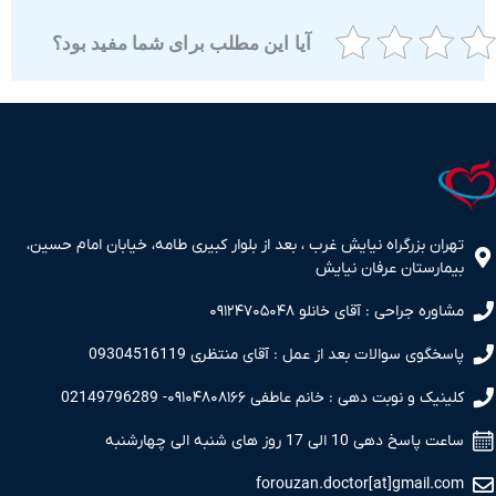
آیا این مطلب برای شما مفید بود؟
ران بزرگراه نیایش غرب ، بعد از بلوار کبیری طامه، خیابان امام حسین،
مارستان عرفان نیایش
اوره جراحی : آقای خانلو ۰۹۱۲۴۷۰۵۰۴۸
سخگوی سوالات بعد از عمل : آقای منتظری 09304516119
نیک و نوبت دهی : خانم عاطفی ۰۹۱۰۴۸۰۸۱۶۶- 02149796289
 پاسخ دهی 10 الی 17 روز های شنبه الی چهارشنبه
forouzan.doctor[at]gmail.c