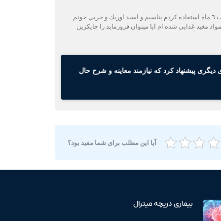
سال گذشته عمل تعويض دريجه مكانيكي ميترال و ايورت داشتم ، فشار ريوي ام ٤٠ است و نفس عميق ندارم. قرص اسپيرونولاكتون تجويز شد مدت ٦ ماه استفاده كردم پناسيم و اسيد اوريك و جربي خونم
اد مغيد غذايي شده ام ايا ميتوان فروزمايد را جايكزين
دیگری پیشنهاد کرد که نیازمند معاینه و شرح حال
آیا این مطلب برای شما مفید بود؟
بیماری دریچه میترال