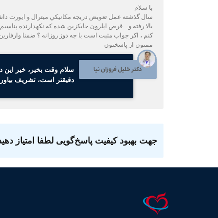
با سلام
بالا رفته و .. قرص اپلرون جايكزين شده كه نكهدارنده پناسي
كنم ، اكر جواب مثبت است با جه دوز روزانه ؟ ضمنا وارفارين
ممنون از پاسختون
دکتر خلیل فروزان نیا
سلام وقت بخیر، خیر این دو
دقیقتر است، تشریف بیاوری
جهت بهبود کیفیت پاسخ‌گویی لطفا امتیاز دهید