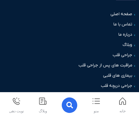
حه اصلی
س با ما
اره ما
اگ
حی قلب
قبت های پس از جراحی قلب
اری های قلبی
حی دریچه قلب
خانه
منو
وبلاگ
نوبت دهی