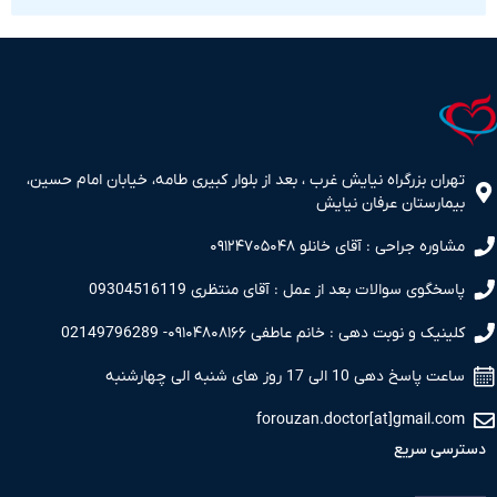
ران بزرگراه نیایش غرب ، بعد از بلوار کبیری طامه، خیابان امام حسین،
مارستان عرفان نیایش
اوره جراحی : آقای خانلو ۰۹۱۲۴۷۰۵۰۴۸
سخگوی سوالات بعد از عمل : آقای منتظری 09304516119
نیک و نوبت دهی : خانم عاطفی ۰۹۱۰۴۸۰۸۱۶۶- 02149796289
 پاسخ دهی 10 الی 17 روز های شنبه الی چهارشنبه
forouzan.doctor[at]gmail.c
سی سریع