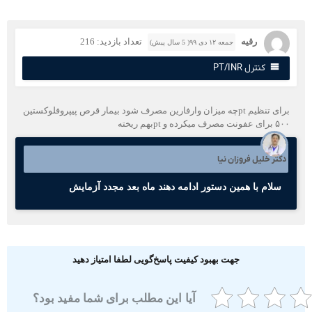
رقیه
تعداد بازدید: 216
جمعه ۱۲ دی ۹۹( 5 سال پیش)
کنترل PT/INR
برای تنظیم ptچه میزان وارفارین مصرف شود بیمار قرص پیپروفلوکستین
فونت مصرف میکرده و ptبهم ریخته
کتر خلیل فروزان نیا
سلام با همین دستور ادامه دهند ماه بعد مجدد آزمایش
جهت بهبود کیفیت پاسخ‌گویی لطفا امتیاز دهید
آیا این مطلب برای شما مفید بود؟