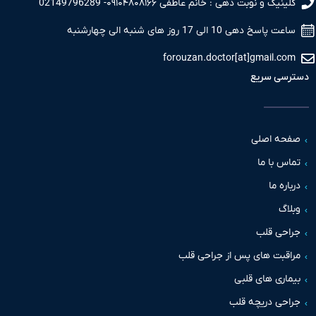
نیک و نوبت دهی : خانم عاطفی ۰۹۱۰۴۸۰۸۱۶۶- 02149796289
 پاسخ دهی 10 الی 17 روز های شنبه الی چهارشنبه
forouzan.doctor[at]gmail.c
سی سریع
حه اصلی
س با ما
اره ما
اگ
حی قلب
قبت های پس از جراحی قلب
اری های قلبی
حی دریچه قلب