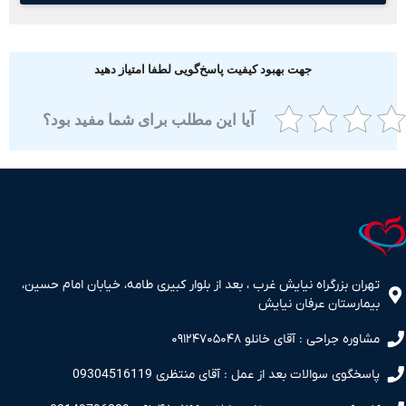
جهت بهبود کیفیت پاسخ‌گویی لطفا امتیاز دهید
آیا این مطلب برای شما مفید بود؟
ران بزرگراه نیایش غرب ، بعد از بلوار کبیری طامه، خیابان امام حسین،
مارستان عرفان نیایش
اوره جراحی : آقای خانلو ۰۹۱۲۴۷۰۵۰۴۸
سخگوی سوالات بعد از عمل : آقای منتظری 09304516119