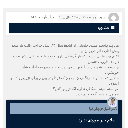
سید
تعداد بازدید: 343
پنجشنبه ۲۰ آذر ۹۹( 5 سال پیش)
مشاوره
من پدرم(سید مهدی چاوشی از اباده) سال ۸۴ عمل جراحی قلب باز شدن
یش اقای دکتر فروزان نیا
لانم چند ماهی هست که باز گرفتگی دارن و توسط خود اقای دکتر تحت
رمان دارویی هستن
ند وقت پیشم ویزیت انلاین شدن توسط خودتون به خاطر فشار
ونشون.
الا پزشک خانواده زنگ زدن بهمون ک فردا پدر ببریم برای تزریق واکسن
فولانزا
واستم ببینم اشکالی نداره اگه تزریق کنن؟
منون میشم اگه جوابم بدید
کتر خلیل فروزان نیا
سلام خیر موردی ندارد