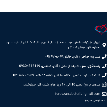
تهران بزرگراه نیایش غرب ، بعد از بلوار کبیری طامه، خیابان امام حسین،
بیمارستان عرفان نیایش
مشاوره جراحی : آقای خانلو ۰۹۱۲۴۷۰۵۰۴۸
پاسخگوی سوالات بعد از عمل : آقای منتظری 09304516119
کلینیک و نوبت دهی : خانم عاطفی ۰۹۱۰۴۸۰۸۱۶۶- 02149796289
ساعت پاسخ دهی 10 الی 17 روز های شنبه الی چهارشنبه
forouzan.doctor[at]gmail.com
دسترسی سریع