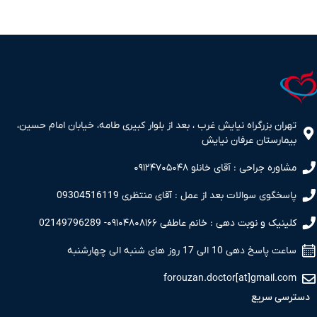
تهران بزرگراه نیایش غرب ، بعد از بلوار کبیری طامه، خیابان امام حسین،
بیمارستان عرفان نیایش
مشاوره جراحی : آقای خانلو ۰۹۱۲۴۷۰۵۰۴۸
پاسخگوی سوالات بعد از عمل : آقای منتظری 09304516119
کلینیک و نوبت دهی : خانم عاطفی ۰۹۱۰۴۸۰۸۱۶۶- 02149796289
ساعت پاسخ دهی 10 الی 17 روز های شنبه الی چهارشنبه
forouzan.doctor[at]gmail.com
دسترسی سریع