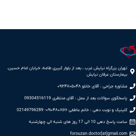
تهران بزرگراه نیایش غرب ، بعد از بلوار کبیری طامه، خیابان امام حسین،
بیمارستان عرفان نیایش
مشاوره جراحی : آقای خانلو ۰۹۱۲۴۷۰۵۰۴۸
پاسخگوی سوالات بعد از عمل : آقای منتظری 09304516119
کلینیک و نوبت دهی : خانم عاطفی ۰۹۱۰۴۸۰۸۱۶۶- 02149796289
ساعت پاسخ دهی 10 الی 17 روز های شنبه الی چهارشنبه
forouzan.doctor[at]gmail.com