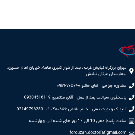
تهران بزرگراه نیایش غرب ، بعد از بلوار کبیری طامه، خیابان امام حسین،
بیمارستان عرفان نیایش
مشاوره جراحی : آقای خانلو ۰۹۱۲۴۷۰۵۰۴۸
پاسخگوی سوالات بعد از عمل : آقای منتظری 09304516119
کلینیک و نوبت دهی : خانم عاطفی ۰۹۱۰۴۸۰۸۱۶۶- 02149796289
ساعت پاسخ دهی 10 الی 17 روز های شنبه الی چهارشنبه
forouzan.doctor[at]gmail.com