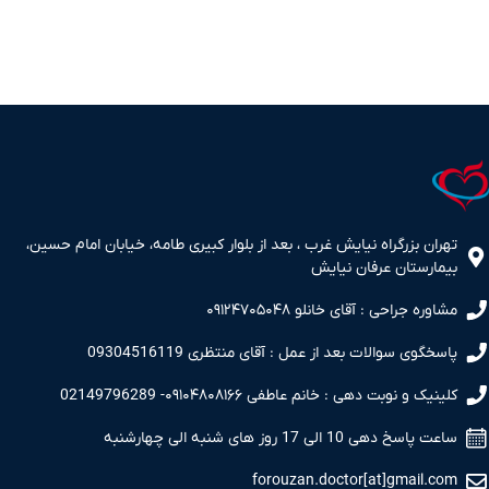
تهران بزرگراه نیایش غرب ، بعد از بلوار کبیری طامه، خیابان امام حسین،
بیمارستان عرفان نیایش
مشاوره جراحی : آقای خانلو ۰۹۱۲۴۷۰۵۰۴۸
پاسخگوی سوالات بعد از عمل : آقای منتظری 09304516119
کلینیک و نوبت دهی : خانم عاطفی ۰۹۱۰۴۸۰۸۱۶۶- 02149796289
ساعت پاسخ دهی 10 الی 17 روز های شنبه الی چهارشنبه
forouzan.doctor[at]gmail.com