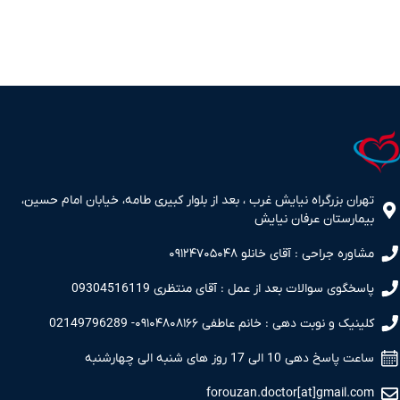
تهران بزرگراه نیایش غرب ، بعد از بلوار کبیری طامه، خیابان امام حسین،
بیمارستان عرفان نیایش
مشاوره جراحی : آقای خانلو ۰۹۱۲۴۷۰۵۰۴۸
پاسخگوی سوالات بعد از عمل : آقای منتظری 09304516119
کلینیک و نوبت دهی : خانم عاطفی ۰۹۱۰۴۸۰۸۱۶۶- 02149796289
ساعت پاسخ دهی 10 الی 17 روز های شنبه الی چهارشنبه
forouzan.doctor[at]gmail.com