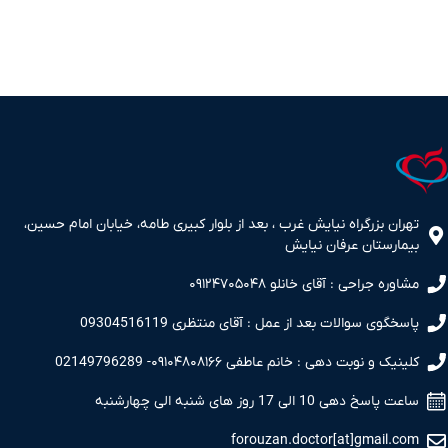
تهران بزرگراه نیایش غرب ، بعد از بلوار کبیری طامه، خیابان امام حسین،
بیمارستان عرفان نیایش
مشاوره جراحی : آقای خانلو ۰۹۱۲۴۷۰۵۰۴۸
پاسخگوی سوالات بعد از عمل : آقای منتظری 09304516119
کلینیک و نوبت دهی : خانم عاطفی ۰۹۱۰۴۸۰۸۱۶۶- 02149796289
ساعت پاسخ دهی 10 الی 17 روز های شنبه الی چهارشنبه
forouzan.doctor[at]gmail.com