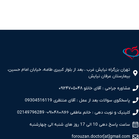
تهران بزرگراه نیایش غرب ، بعد از بلوار کبیری طامه، خیابان امام حسین،
بیمارستان عرفان نیایش
مشاوره جراحی : آقای خانلو ۰۹۱۲۴۷۰۵۰۴۸
پاسخگوی سوالات بعد از عمل : آقای منتظری 09304516119
کلینیک و نوبت دهی : خانم عاطفی ۰۹۱۰۴۸۰۸۱۶۶- 02149796289
ساعت پاسخ دهی 10 الی 17 روز های شنبه الی چهارشنبه
forouzan.doctor[at]gmail.com