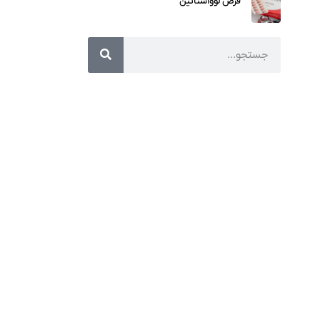
قرص لوواستاتین