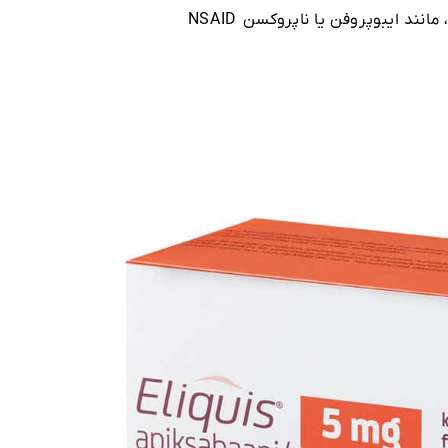
ند ایبوپروفن یا ناپروکسن NSAID