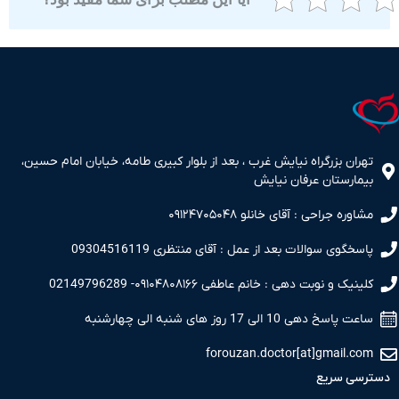
ران بزرگراه نیایش غرب ، بعد از بلوار کبیری طامه، خیابان امام حسین،
مارستان عرفان نیایش
اوره جراحی : آقای خانلو ۰۹۱۲۴۷۰۵۰۴۸
سخگوی سوالات بعد از عمل : آقای منتظری 09304516119
نیک و نوبت دهی : خانم عاطفی ۰۹۱۰۴۸۰۸۱۶۶- 02149796289
 پاسخ دهی 10 الی 17 روز های شنبه الی چهارشنبه
forouzan.doctor[at]gmail.c
سی سریع