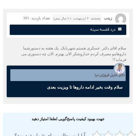
زینب
تعداد بازدید: 391
پنجشنبه ۳۰ اردیبهشت ۰( 5 سال پیش)
درد قفسه سینه
لام اقای دکتر. عسکری هستم شهربابک. یک هفته به دستورشما
اروهامو مصرف کردم خداروشکر الان بهترم. الان چه دستوری می
رماید؟!
کتر خلیل فروزان نیا
سلام وقت بخیر ادامه داروها تا ویزیت بعدی
جهت بهبود کیفیت پاسخ‌گویی لطفا امتیاز دهید
آیا این مطلب برای شما مفید بود؟